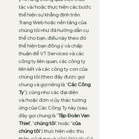
tác và/hoặc thực hiện các bước
thể hiện sự khẳng định trên
Trang Web hoặc nền tảng của
chúng tôi như đã hướng dẫn cụ
thể cho bạn, điều này theo đó
thể hiện bạn đồng ý và chấp
thuận để VT Services và các
công ty liên quan, các công ty
liên kết và các công ty con của
chúng tôi (theo đây được gọi
chung và gọi riêng là “
Các Công
Ty
"), cũng như các đại diện
và/hoặc đơn vị ủy thác tương
ứng của Các Công Ty này (sau
đây gọi chung là "
Tập Đoàn Van
Thiel
", "
chúng tôi
", hoặc "
của
chúng tôi
") thực hiện việc thu
thập, sử dụng và xử lý Dữ Liệu Cá