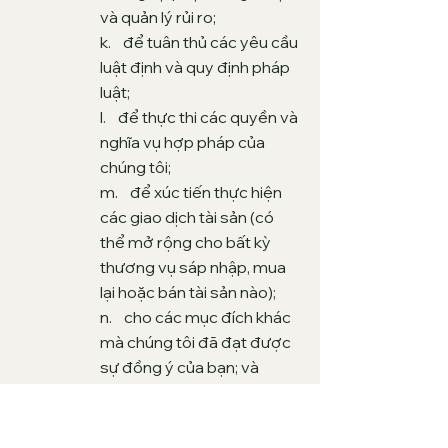
và quản lý rủi ro;
k. để tuân thủ các yêu cầu
luật định và quy định pháp
luật;
l. để thực thi các quyền và
nghĩa vụ hợp pháp của
chúng tôi;
m. để xúc tiến thực hiện
các giao dịch tài sản (có
thể mở rộng cho bất kỳ
thương vụ sáp nhập, mua
lại hoặc bán tài sản nào);
n. cho các mục đích khác
mà chúng tôi đã đạt được
sự đồng ý của bạn; và
o. cho bất kỳ mục đích
nào khác cần thiết một
cách hợp lý, phụ trợ hoặc